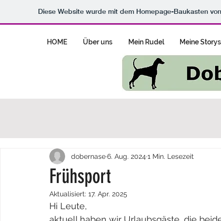
Diese Website wurde mit dem Homepage-Baukasten vo
HOME
Über uns
Mein Rudel
Meine Storys
Alle Beiträge
Allgemeines zur Rasse
Meine Storys
V
dobernase
6. Aug. 2024
1 Min. Lesezeit
Frühsport
Aktualisiert:
17. Apr. 2025
Hi Leute,
aktuell haben wir Urlaubsgäste, die bei