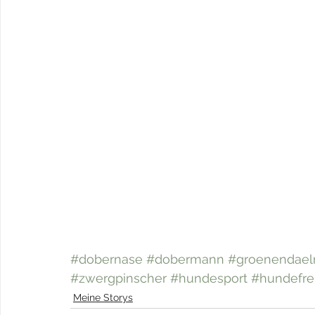
#dobernase
#dobermann
#groenendael
#zwergpinscher
#hundesport
#hundefr
Meine Storys